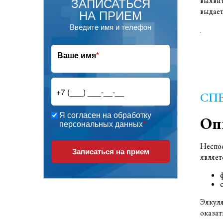
ЗАПИСАТЬСЯ
выявит
НА ПРИЕМ
выдает
Введите имя и телефон
.
Ваше имя
*
СП
Я согласен на обработку
Оп
персональных данных
*
Неспос
Записаться на прием
являет
Эякуля
оказат