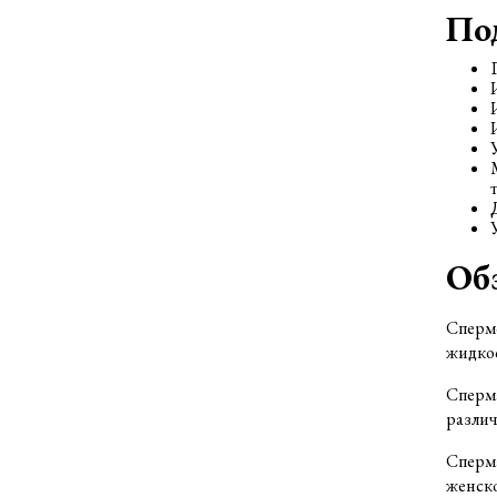
По
Об
Спермо
жидкос
Сперма
различ
Сперма
женско