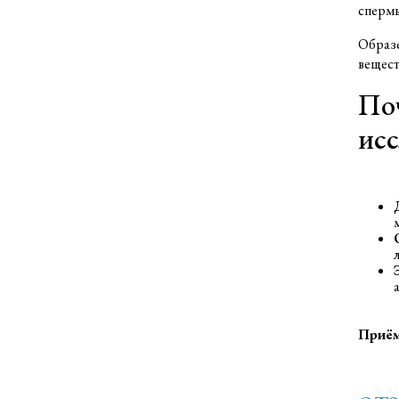
спермы
Образе
вещест
По
исс
Приём 