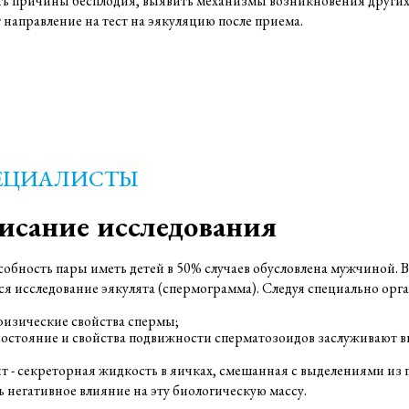
ь причины бесплодия, выявить механизмы возникновения других 
 направление на тест на эякуляцию после приема.
ЕЦИАЛИСТЫ
исание исследования
обность пары иметь детей в 50% случаев обусловлена ​​мужчиной. 
ся исследование эякулята (спермограмма). Следуя специально орг
физические свойства спермы;
состояние и свойства подвижности сперматозоидов заслуживают 
т - секреторная жидкость в яичках, смешанная с выделениями из
ь негативное влияние на эту биологическую массу.