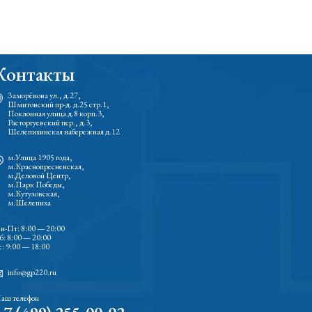
Контакты
Заморёнова ул., д.27,
Шмитовский пр-д. д.25 стр.1,
Поклонная улица д.8 корп.3,
Расторгуевский пер., д.3,
Шелепихинская набережная д.12
м.Улица 1905 года,
м.Краснопресненская,
м.Деловой Центр,
м.Парк Победы,
м.Кутузовская,
м.Шелепиха
н-Пт: 8:00 — 20:00
б: 8:00 — 20:00
с: 9:00 — 18:00
info@gp220.ru
аш телефон