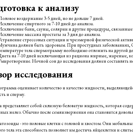
дготовка к анализу
Половое воздержание 3-5 дней, но не дольше 7 дней.
Исключение спиртного за 7-10 дней до анализа.
Исключение бани, сауны, солярии и другие процедуры, связанные с
Исключение массажа простаты за 3 дня до анализа.
Устранение стрессовых ситуации и чрезмерной физической активно
Мужчина должен быть здоровым. При простудных заболеваниях, 
температуре тела спермограмму необходимо отложить на другой де
Диета на 7-10 дней исключающая из рациона жирные, жареные, к
Умиротворение. Ночной сон до исследования должен составлять не 
зор исследования
грамма оценивает количество и качество жидкости, выделяющейся
ть и сперму.
 представляет собой склизкую беловатую жидкость, которая сод
ных желез. Обычно после семяизвержения она становится довольно
тозоиды - это половые клетки с головой и хвостом. Они мобильн
го тела эта способность позволяет им достичь яйцеклетки и слить